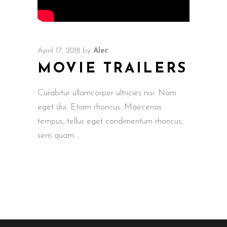
April 17, 2018
by
Alec
MOVIE TRAILERS
Curabitur ullamcorper ultricies nisi. Nam
eget dui. Etiam rhoncus. Maecenas
tempus, tellus eget condimentum rhoncus,
sem quam